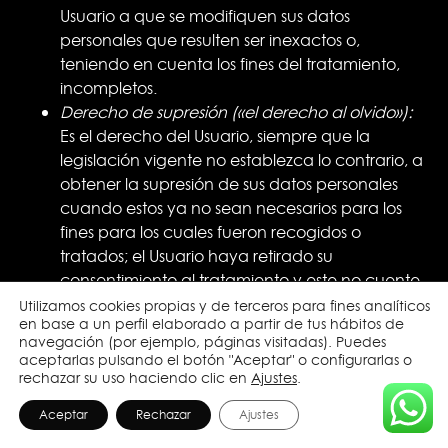
Usuario a que se modifiquen sus datos
personales que resulten ser inexactos o,
teniendo en cuenta los fines del tratamiento,
incompletos.
Derecho de supresión («el derecho al olvido»):
Es el derecho del Usuario, siempre que la
legislación vigente no establezca lo contrario, a
obtener la supresión de sus datos personales
cuando estos ya no sean necesarios para los
fines para los cuales fueron recogidos o
tratados; el Usuario haya retirado su
consentimiento al tratamiento y este no cuente
con otra base legal; el Usuario se oponga al
Utilizamos cookies propias y de terceros para fines analíticos
en base a un perfil elaborado a partir de tus hábitos de
tratamiento y no exista otro motivo legítimo
navegación (por ejemplo, páginas visitadas). Puedes
para continuar con el mismo; los datos
aceptarlas pulsando el botón "Aceptar" o configurarlas o
personales hayan sido tratados ilícitamente; los
rechazar su uso haciendo clic en
Ajustes
.
datos personales deban suprimirse en
Aceptar
Rechazar
Ajustes
cumplimiento de una obligación legal; o los